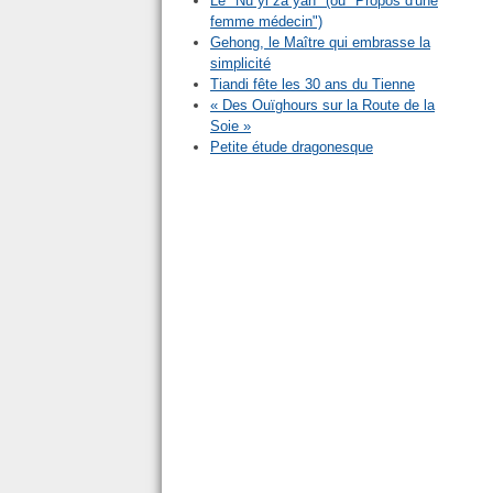
Le "Nu yi za yan" (ou "Propos d'une
femme médecin")
Gehong, le Maître qui embrasse la
simplicité
Tiandi fête les 30 ans du Tienne
« Des Ouïghours sur la Route de la
Soie »
Petite étude dragonesque