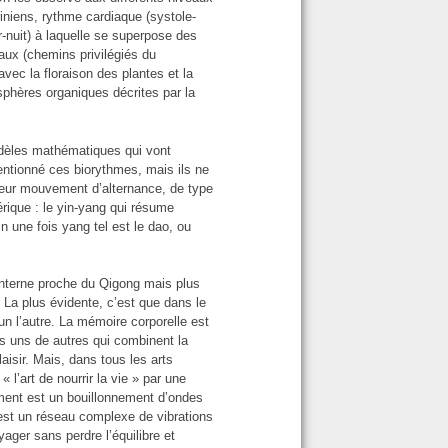
iniens, rythme cardiaque (systole-
ur-nuit) à laquelle se superpose des
aux (chemins privilégiés du
vec la floraison des plantes et la
phères organiques décrites par la
odèles mathématiques qui vont
mentionné ces biorythmes, mais ils ne
 leur mouvement d’alternance, de type
rique : le yin-yang qui résume
e fois yang tel est le dao, ou
interne proche du Qigong mais plus
 La plus évidente, c’est que dans le
un l’autre. La mémoire corporelle est
s uns de autres qui combinent la
aisir. Mais, dans tous les arts
l’art de nourrir la vie » par une
ement est un bouillonnement d’ondes
’est un réseau complexe de vibrations
ger sans perdre l’équilibre et