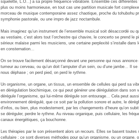
squelette, L.O...) a sa propre fréquence vibratoire. Ensemble ces différente
plus ou moins harmonieuse, en tout cas une partition musicale fort complexe
morceau de musique contemporaine assez chaotique, proche du tohubohu primor
symphonie pastorale, ou une impro de jazz noctambule.
Mais imaginez qu’un instrument de l’ensemble musical soit désaccordé ou qu’
au vestiaire, c’est alors tout l’orchestre qui chavire, le concerto se prend le
sérieux malaise parmi les musiciens, une certaine perplexité s’installe dans 
en consternation…
On se trouve facilement désarçonné devant une personne qui nous annonce q
tumeur au cerveau, ou qu’un doit l’amputer d’un sein, ou d’une jambe… Il se
nous déphase ; on perd pied, on perd le rythme.
Un organisme, un organe, un tissus, un ensemble de cellules qui perd sa vibr
en dérégulation biochimique, ce qui peut générer une dérégulation dans son 
dérégule l’organisme, qui lui-même dérégule son entourage… Cela peut aussi a
environnement dérégulé, que ce soit par la pollution sonore et autre, le dérègl
d’infos, ou bien, plus modestement, par les changements d’heure qu’on subit 
se déréguler, perdre le rythme. Au niveau organique, puis cellulaire, les fréq
canaux énergétiques, ça bouchonne.
Les thérapies par le son présentent alors un recours. Elles se basent toutes 
cellulaire ; ce sont diverses méthodes pour qu’un organisme, ou un organe, ou