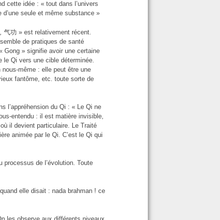
 cette idée : « tout dans l’univers
ue d’une seule et même substance »
,
气功 » est relativement récent.
ensemble de pratiques de santé
 Gong » signifie avoir une certaine
re le Qi vers une cible déterminée.
n nous-même : elle peut être une
vieux fantôme, etc. toute sorte de
ns l’appréhension du Qi : « Le Qi ne
us-entendu : il est matière invisible,
ù il devient particulaire. Le Traité
ère animée par le Qi. C’est le Qi qui
 du processus de l’évolution. Toute
 quand elle disait : nada brahman ! ce
 les observe aux différents niveaux