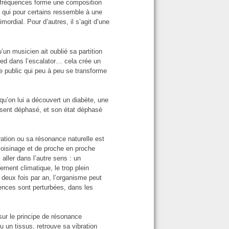
s fréquences forme une composition
 qui pour certains ressemble à une
dial. Pour d’autres, il s’agit d’une
un musicien ait oublié sa partition
 pied dans l’escalator… cela crée un
le public qui peu à peu se transforme
u’on lui a découvert un diabète, une
 sent déphasé, et son état déphasé
ation ou sa résonance naturelle est
voisinage et de proche en proche
ller dans l’autre sens : un
ement climatique, le trop plein
deux fois par an, l’organisme peut
uences sont perturbées, dans les
sur le principe de résonance
 un tissus, retrouve sa vibration