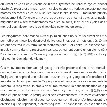
du vivant : cycles de divisions cellulaires, rythmes neuronaux, cycles endocr
diastole), respiratoire (inspir-expir), cycles ovariens ; horloge circadienne (jo
marées énergétiques de deux heures dans le circuit des 12 méridiens princip
déplacement de l’énergie à travers les organismes vivants) ; cycles annuels a
migration des oiseaux synchrones avec les saisons, mais aussi cycles des s
mtc qui connaissent des pics d’activités selon les saisons, …
Les biorythmes sont redécouvert aujourd’hui chez nous, et reçoivent des m
permettre de mieux les décrire et de les quantifier. Les chinois ont très tôt 
les ont pas traduit en formulation mathématique. Par contre, ils ont observé
in-out, comme dans la respiration par ex., et leur ont donné un emblème géné
l’oscillation du vivant. «
Yi yin yi yang zhi wei dao
, 一阴一阳之谓道une fois yin un
telle est la régulation du vivant ».
Ces mouvements alternants yin-yang sont très présents dans un art martial 
connu chez nous : le Taijiquan. Plusieurs choses différencient ces deux arts.
Taijiquan, on apprend une suite de mouvement, yin, yang, qui s’enchaînent l’
importante. Alors que dans le Qigong, ce sont des exercices indépendants le
détente, la respiration, la précision du mouvement, la conscientisation et le pl
martiaux internes, le principe est le même : «
yang sheng gong
, 养生功 » ou « 
mise en phase entre le pratiquant et son environnement. Or, notre environn
électriques, électromagnétiques, sonores qui se mêlent et s’entrecroisent, c
diverses qui se répondent, s’entrechoquent… et dans lequel on est sensé voya