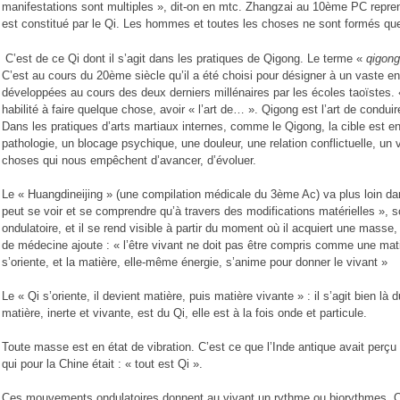
manifestations sont multiples », dit-on en mtc. Zhangzai au 10ème PC reprend
est constitué par le Qi. Les hommes et toutes les choses ne sont formés q
C’est de ce Qi dont il s’agit dans les pratiques de Qigong. Le terme «
qigong
C’est au cours du 20ème siècle qu’il a été choisi pour désigner à un vaste 
développées au cours des deux derniers millénaires par les écoles taoïstes. «
habilité à faire quelque chose, avoir « l’art de… ». Qigong est l’art de condui
Dans les pratiques d’arts martiaux internes, comme le Qigong, la cible est e
pathologie, un blocage psychique, une douleur, une relation conflictuelle, un 
choses qui nous empêchent d’avancer, d’évoluer.
Le « Huangdineijing » (une compilation médicale du 3ème Ac) va plus loin da
peut se voir et se comprendre qu’à travers des modifications matérielles », so
ondulatoire, et il se rend visible à partir du moment où il acquiert une masse, o
de médecine ajoute : « l’être vivant ne doit pas être compris comme une mati
s’oriente, et la matière, elle-même énergie, s’anime pour donner le vivant »
Le « Qi s’oriente, il devient matière, puis matière vivante » : il s’agit bien là
matière, inerte et vivante, est du Qi, elle est à la fois onde et particule.
Toute masse est en état de vibration. C’est ce que l’Inde antique avait perçu
qui pour la Chine était : « tout est Qi ».
Ces mouvements ondulatoires donnent au vivant un rythme ou biorythmes. On