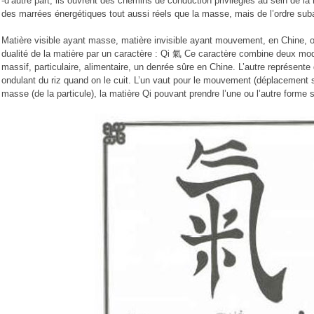
-d’autre part, ils ouvrent des chemins de conduction privilégiés au sein de la
des marrées énergétiques tout aussi réels que la masse, mais de l’ordre sub
Matière visible ayant masse, matière invisible ayant mouvement, en Chine, on
dualité de la matière par un caractère : Qi 氣 Ce caractère combine deux modu
massif, particulaire, alimentaire, un denrée sûre en Chine. L’autre représente
ondulant du riz quand on le cuit. L’un vaut pour le mouvement (déplacement s
masse (de la particule), la matière Qi pouvant prendre l’une ou l’autre forme s