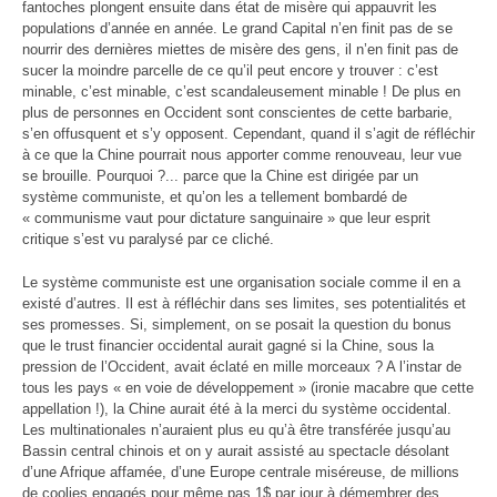
fantoches plongent ensuite dans état de misère qui appauvrit les
populations d’année en année. Le grand Capital n’en finit pas de se
nourrir des dernières miettes de misère des gens, il n’en finit pas de
sucer la moindre parcelle de ce qu’il peut encore y trouver : c’est
minable, c’est minable, c’est scandaleusement minable ! De plus en
plus de personnes en Occident sont conscientes de cette barbarie,
s’en offusquent et s’y opposent. Cependant, quand il s’agit de réfléchir
à ce que la Chine pourrait nous apporter comme renouveau, leur vue
se brouille. Pourquoi ?... parce que la Chine est dirigée par un
système communiste, et qu’on les a tellement bombardé de
« communisme vaut pour dictature sanguinaire » que leur esprit
critique s’est vu paralysé par ce cliché.
Le système communiste est une organisation sociale comme il en a
existé d’autres. Il est à réfléchir dans ses limites, ses potentialités et
ses promesses. Si, simplement, on se posait la question du bonus
que le trust financier occidental aurait gagné si la Chine, sous la
pression de l’Occident, avait éclaté en mille morceaux ? A l’instar de
tous les pays « en voie de développement » (ironie macabre que cette
appellation !), la Chine aurait été à la merci du système occidental.
Les multinationales n’auraient plus eu qu’à être transférée jusqu’au
Bassin central chinois et on y aurait assisté au spectacle désolant
d’une Afrique affamée, d’une Europe centrale miséreuse, de millions
de coolies engagés pour même pas 1$ par jour à démembrer des