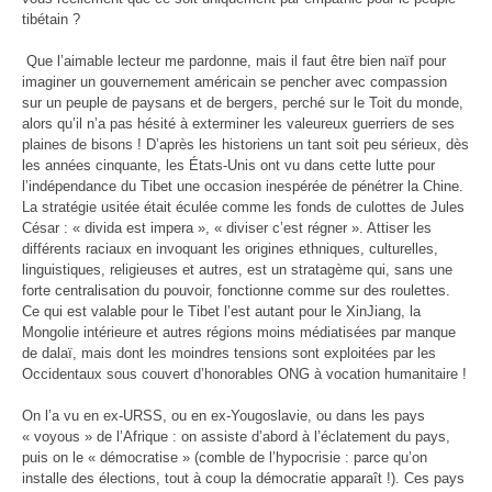
tibétain ?
Que l’aimable lecteur me pardonne, mais il faut être bien naïf pour
imaginer un gouvernement américain se pencher avec compassion
sur un peuple de paysans et de bergers, perché sur le Toit du monde,
alors qu’il n’a pas hésité à exterminer les valeureux guerriers de ses
plaines de bisons ! D’après les historiens un tant soit peu sérieux, dès
les années cinquante, les États-Unis ont vu dans cette lutte pour
l’indépendance du Tibet une occasion inespérée de pénétrer la Chine.
La stratégie usitée était éculée comme les fonds de culottes de Jules
César : « divida est impera », « diviser c’est régner ». Attiser les
différents raciaux en invoquant les origines ethniques, culturelles,
linguistiques, religieuses et autres, est un stratagème qui, sans une
forte centralisation du pouvoir, fonctionne comme sur des roulettes.
Ce qui est valable pour le Tibet l’est autant pour le XinJiang, la
Mongolie intérieure et autres régions moins médiatisées par manque
de dalaï, mais dont les moindres tensions sont exploitées par les
Occidentaux sous couvert d’honorables ONG à vocation humanitaire !
On l’a vu en ex-URSS, ou en ex-Yougoslavie, ou dans les pays
« voyous » de l’Afrique : on assiste d’abord à l’éclatement du pays,
puis on le « démocratise » (comble de l’hypocrisie : parce qu’on
installe des élections, tout à coup la démocratie apparaît !). Ces pays