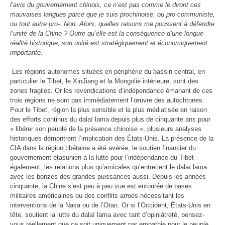
l’avis du gouvernement chinois, ce n’est pas comme le diront ces
mauvaises langues parce que je suis prochinoise, ou pro-communiste,
ou tout autre pro-. Non. Alors, quelles raisons me poussent à défendre
l’unité de la Chine ? Outre qu’elle est la conséquence d’une longue
réalité historique, son unité est stratégiquement et économiquement
importante.
Les régions autonomes situées en périphérie du bassin central, en
particulier le Tibet, le XinJiang et la Mongolie intérieure, sont des
zones fragiles. Or les revendications d’indépendance émanant de ces
trois régions ne sont pas immédiatement l’œuvre des autochtones.
Pour le Tibet, région la plus sensible et la plus médiatisée en raison
des efforts continus du dalaï lama depuis plus de cinquante ans pour
« libérer son peuple de la présence chinoise », plusieurs analyses
historiques démontrent l’implication des États-Unis. La présence de la
CIA dans la région tibétaine a été avérée, le soutien financier du
gouvernement étasunien à la lutte pour l’indépendance du Tibet
également, les relations plus qu’amicales qu’entretient le dalaï lama
avec les bonzes des grandes puissances aussi. Depuis les années
cinquante, la Chine s’est peu à peu vue est entourée de bases
militaires américaines ou des conflits armés nécessitant les
interventions de la Nasa ou de l’Otan. Or si l’Occident, États-Unis en
tête, soutient la lutte du dalaï lama avec tant d’opiniâtreté, pensez-
vous réellement que ce soit uniquement par empathie pour le peuple