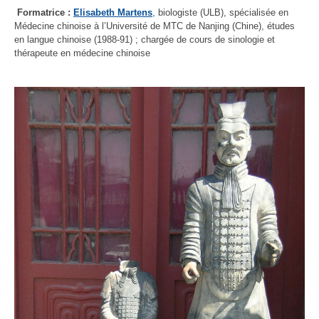
Formatrice :
Elisabeth Martens
,
biologiste (ULB), spécialisée en
Médecine chinoise à l’Université de MTC de Nanjing (Chine), études
en langue chinoise (1988-91) ; chargée de cours de sinologie et
thérapeute en médecine chinoise