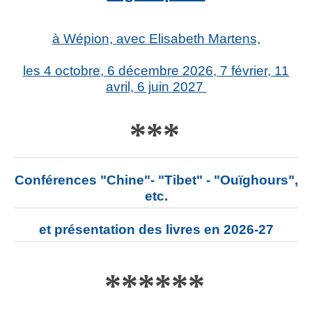
à Wépion, avec Elisabeth Martens,
les 4 octobre, 6 décembre 2026, 7 février, 11
avril, 6 juin 2027
***
Conférences "Chine"- "Tibet" - "Ouïghours",
etc.
et présentation des livres en 2026-27
***
***